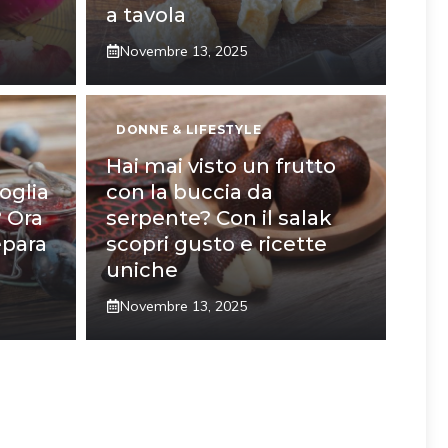
a tavola
Novembre 13, 2025
DONNE & LIFESTYLE
Hai mai visto un frutto
oglia
con la buccia da
? Ora
serpente? Con il salak
epara
scopri gusto e ricette
uniche
Novembre 13, 2025