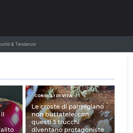
iosità & Tendenze
CONSIGLI DI VITA
Le croste di parmigiano
il
non buttatele: con
questi 3 trucchi
’alito
diventano protagoniste