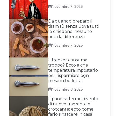
Novembre 7, 2025
Da quando preparo il
tiramisù senza uova tutti
lo chiedono: nessuno
nota la differenza
Novembre 7, 2025
Il freezer consuma
troppo? Ecco a che
temperatura impostarlo
per risparmiare ogni
mese in bolletta
Novembre 6, 2025
Il pane raffermo diventa
di nuovo fragrante e
croccante: ecco come
farlo rinascere in casa