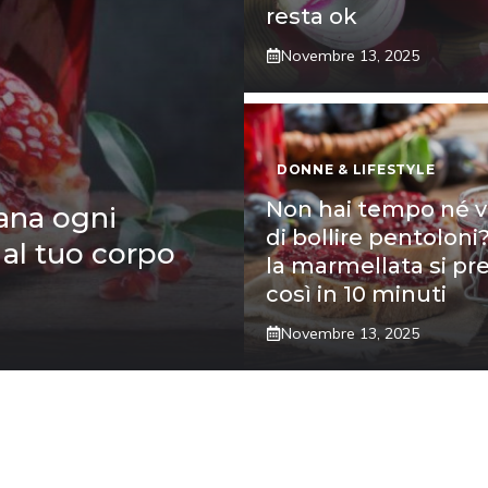
resta ok
Novembre 13, 2025
DONNE & LIFESTYLE
Non hai tempo né v
ana ogni
di bollire pentoloni
 al tuo corpo
la marmellata si pr
così in 10 minuti
Novembre 13, 2025