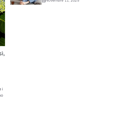
Novembre 11, 2025
ì,
 i
no